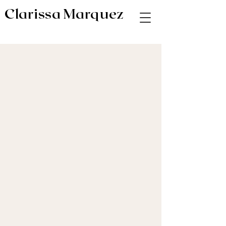
Clarissa Marquez
AV & Digital Editor // Co-VP of Soapbox
Editors